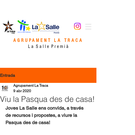
AGRUPAMENT LA TRACA
L a S a l l e P r e m i à
Entrada
Agrupament La Traca
9 abr 2020
Viu la Pasqua des de casa!
Joves La Salle ens convida, a través 
de recursos i propostes, a viure la 
Pasqua des de casa!