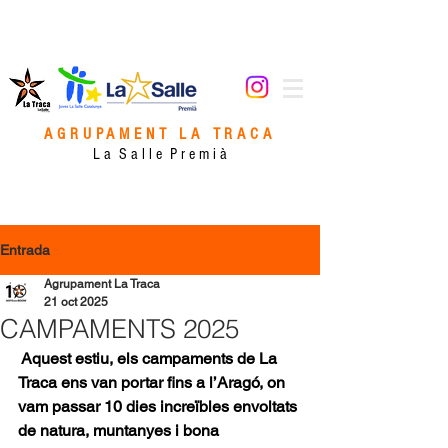
AGRUPAMENT LA TRACA
L a S a l l e P r e m i à
Entrada
Agrupament La Traca
21 oct 2025
CAMPAMENTS 2025
 Aquest estiu, els campaments de La 
Traca ens van portar fins a l’Aragó, on 
vam passar 10 dies increïbles envoltats 
de natura, muntanyes i bona 