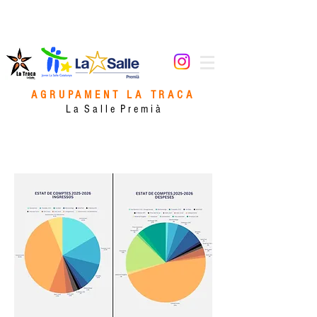
AGRUPAMENT LA TRACA
L a S a l l e P r e m i à