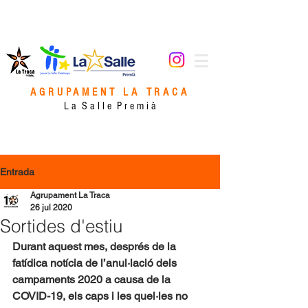
AGRUPAMENT LA TRACA
L a S a l l e P r e m i à
Entrada
Agrupament La Traca
26 jul 2020
Sortides d'estiu
Durant aquest mes, després de la 
fatídica notícia de l’anul·lació dels 
campaments 2020 a causa de la 
COVID-19, els caps i les quel·les no 