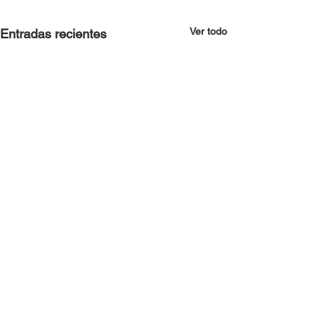
Ver todo
Entradas recientes
Comentarios
PAPAM 2025