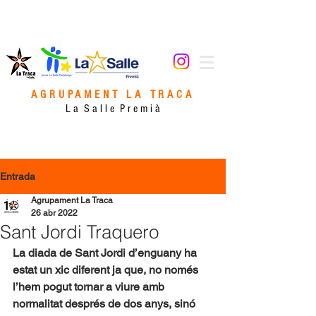
AGRUPAMENT LA TRACA
L a S a l l e P r e m i à
Entrada
Agrupament La Traca
26 abr 2022
Sant Jordi Traquero
La diada de Sant Jordi d’enguany ha 
estat un xic diferent ja que, no només 
l’hem pogut tornar a viure amb 
normalitat després de dos anys, sinó 