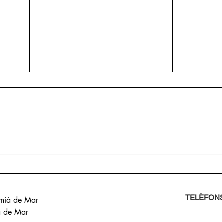
PAP
ÚLTIM CAU 2025
TELÈFONS
emià de Mar
ià de Mar