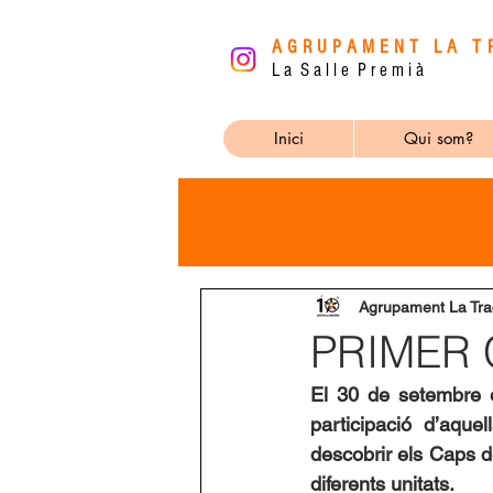
AGRUPAMENT LA T
L a S a l l e P r e m i à
Inici
Qui som?
Agrupament La Tra
PRIMER 
El 30 de setembre e
participació d’aque
descobrir els Caps d
diferents unitats. 