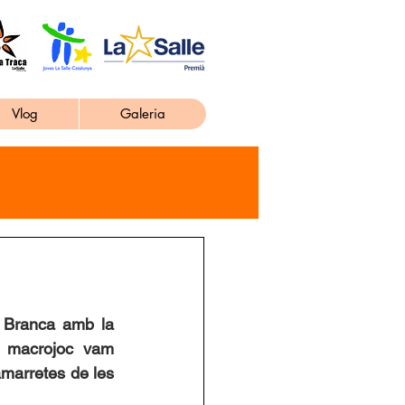
Vlog
Galeria
 Branca amb la 
l macrojoc vam 
marretes de les 