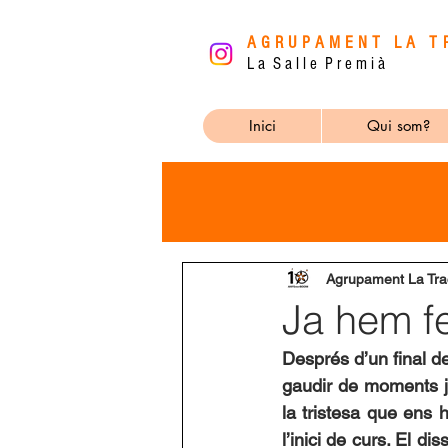
AGRUPAMENT LA T
L a S a l l e P r e m i à
Inici
Qui som?
Agrupament La Tra
Ja hem fe
Després d’un final de
gaudir de moments j
la tristesa que ens h
l’inici de curs. El di