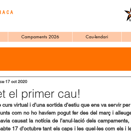
RACA
Campaments 2026
Cau-lendari
ca
17 oct 2020
t el primer cau!
 curs virtual i d’una sortida d’estiu que ens va servir per
unts com no ho havíem pogut fer des del març i alleuge
avia causat la notícia de l’anul·lació dels campaments, v
ssabte 17 d’octubre tant els caps i les quel·les com els i le