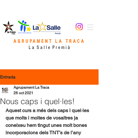
AGRUPAMENT LA TRACA
L a S a l l e P r e m i à
Entrada
Agrupament La Traca
26 oct 2021
Nous caps i quel·les!
Aquest curs a més dels caps i quel·les 
que molts i moltes de vosaltres ja 
coneixeu hem tingut unes molt bones 
incorporacions dels TNT’s de l’any 