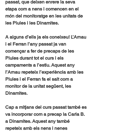
passat, que deixen enrere la seva 
etapa com a nens i comencen en el 
món del monitoratge en les unitats de 
les Piules i les Dinamites.
A alguns d’ells ja els coneixeu! L’Arnau 
i el Ferran l’any passat ja van 
començar a fer de precaps de les 
Piules durant tot el curs i els 
campaments a l’estiu. Aquest any 
l’Arnau repeteix l’experiència amb les 
Piules i el Ferran fa el salt com a 
monitor de la unitat següent, les 
Dinamites.
Cap a mitjans del curs passat també es 
va incorporar com a precap la Carla B. 
a Dinamites. Aquest any també 
repeteix amb els nens i nenes 