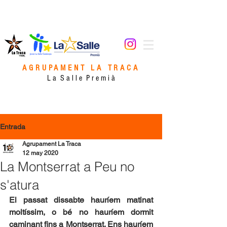
AGRUPAMENT LA TRACA
L a S a l l e P r e m i à
Entrada
Agrupament La Traca
12 may 2020
La Montserrat a Peu no
s'atura
El passat dissabte hauríem matinat 
moltíssim, o bé no hauríem dormit 
caminant fins a Montserrat. Ens hauríem 