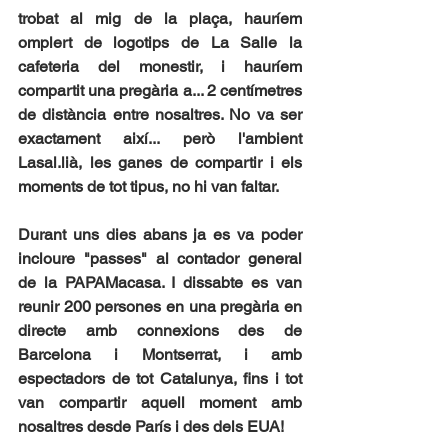
trobat al mig de la plaça, hauríem 
omplert de logotips de La Salle la 
cafeteria del monestir, i hauríem 
compartit una pregària a... 2 centímetres 
de distància entre nosaltres. No va ser 
exactament així... però l'ambient 
Lasal.lià, les ganes de compartir i els 
moments de tot tipus, no hi van faltar.
Durant uns dies abans ja es va poder 
incloure "passes" al contador general 
de la PAPAMacasa. I dissabte es van 
reunir 200 persones en una pregària en 
directe amb connexions des de 
Barcelona i Montserrat, i amb 
espectadors de tot Catalunya, fins i tot 
van compartir aquell moment amb 
nosaltres desde París i des dels EUA!