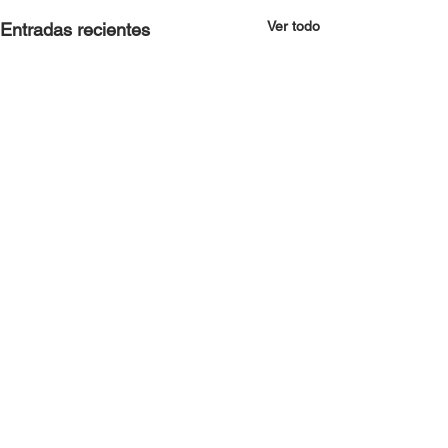
Ver todo
Entradas recientes
Comentarios
PAPAM 2025
ÚLTIM CAU 2025