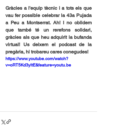
Gràcies a l'equip tècnic i a tots els que 
vau fer possible celebrar la 43a Pujada 
a Peu a Montserrat. Ah! I no oblidem 
que també té un rerefons solidari, 
gràcies als que heu adquirit la bufanda 
virtual! Us deixem el podcast de la 
pregària, hi trobareu cares conegudes!
https://www.youtube.com/watch?
v=oRT5Kd3yItE&feature=youtu.be