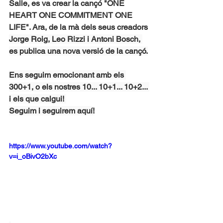
Salle, es va crear la cançó "ONE 
HEART ONE COMMITMENT ONE 
LIFE". Ara, de la mà dels seus creadors 
Jorge Roig, Leo Rizzi i Antoni Bosch, 
es publica una nova versió de la cançó.
Ens seguim emocionant amb els 
300+1, o els nostres 10... 10+1... 10+2... 
i els que calgui! 
Seguim i seguirem aquí!
https://www.youtube.com/watch?
v=i_oBivO2bXc