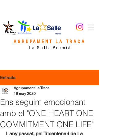
AGRUPAMENT LA TRACA
L a S a l l e P r e m i à
Entrada
Agrupament La Traca
19 may 2020
Ens seguim emocionant
amb el "ONE HEART ONE
COMMITMENT ONE LIFE"
L'any passat, pel Tricentenari de La 