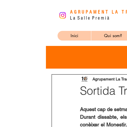
AGRUPAMENT LA T
L a S a l l e P r e m i à
Inici
Qui som?
Agrupament La Tra
Sortida T
Aquest cap de setman
Durant dissabte, els
conèixer el Monestir.