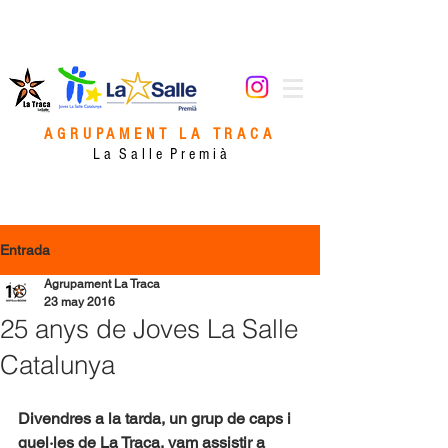
AGRUPAMENT LA TRACA
L a S a l l e P r e m i à
Entrada
Agrupament La Traca
23 may 2016
25 anys de Joves La Salle
Catalunya
Divendres a la tarda, un grup de caps i 
quel·les de La Traca, vam assistir a 