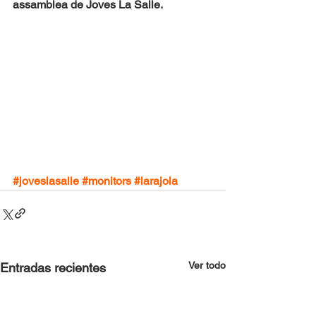
assamblea de Joves La Salle.  
#joveslasalle
#monitors
#larajola
Ver todo
Entradas recientes