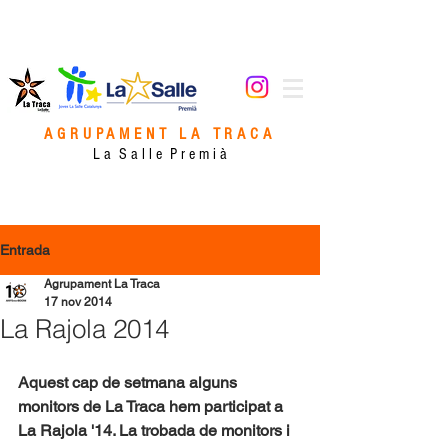
AGRUPAMENT LA TRACA
L a S a l l e P r e m i à
Entrada
Agrupament La Traca
17 nov 2014
La Rajola 2014
Aquest cap de setmana alguns 
monitors de La Traca hem participat a 
La Rajola '14. La trobada de monitors i 