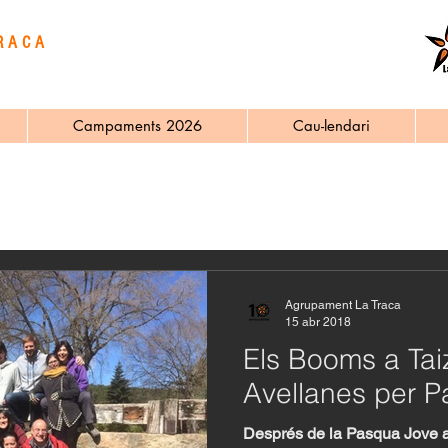
RACA
Campaments 2026
Cau-lendari
s
Agrupament La Traca
15 abr 2018
Els Booms a Tai
Avellanes per P
Després de la Pasqua Jove a