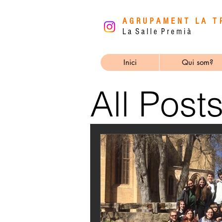
AGRUPAMENT LA T
L a S a l l e P r e m i à
Inici
Qui som?
All Post