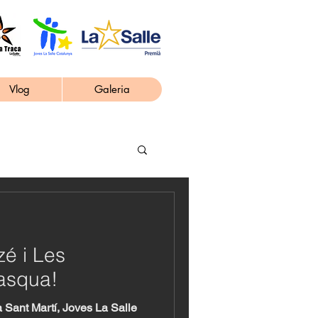
Vlog
Galeria
zé i Les
asqua!
 Sant Martí, Joves La Salle