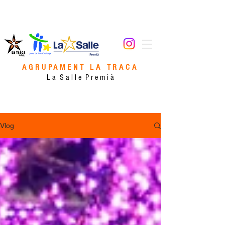
AGRUPAMENT LA TRACA
L a S a l l e P r e m i à
Vlog