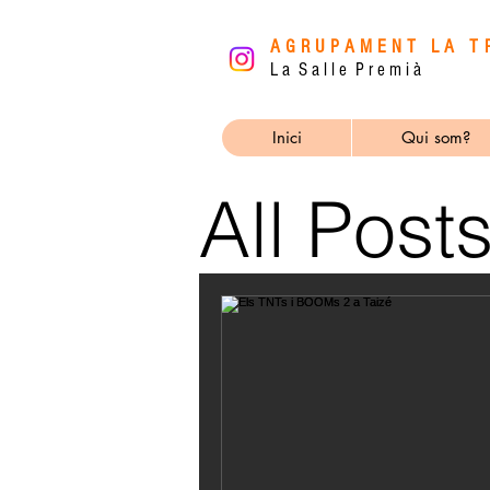
AGRUPAMENT LA T
L a S a l l e P r e m i à
Inici
Qui som?
All Post