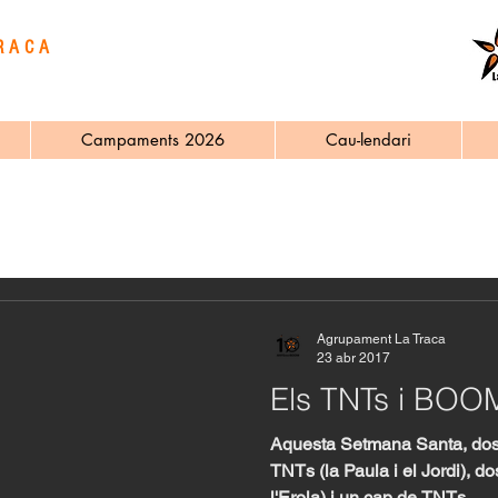
RACA
Campaments 2026
Cau-lendari
s
Agrupament La Traca
23 abr 2017
Els TNTs i BOOM
Aquesta Setmana Santa, dos
TNTs (la Paula i el Jordi), d
l'Erola) i un cap de TNTs...