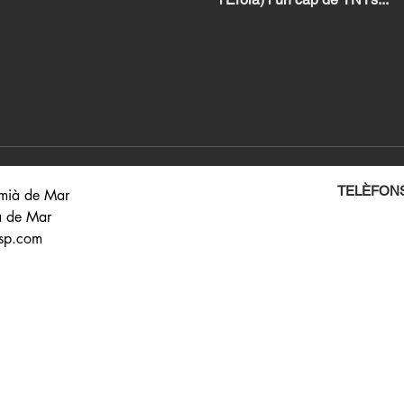
TELÈFONS
emià de Mar
ià de Mar
sp.com