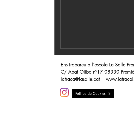
Ens trobareu a l'escola La Salle Pr
C/ Abat Oliba nº17 08330 Prem
latraca@lasalle.cat
www.latracal
Política de Cookies