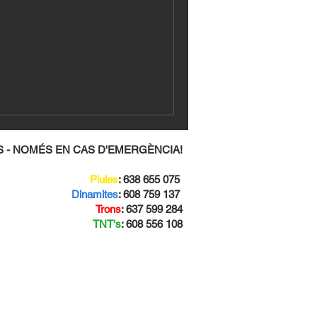
 - NOMÉS EN CAS D'EMERGÈNCIA!
Piules
: 638 655 075
Dinamites
: 608 759 137
Trons
: 637 599 284
TNT's
: 608 556 108