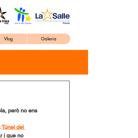
Vlog
Galeria
ola, però no ens 
t
Túnel del 
 i que no 