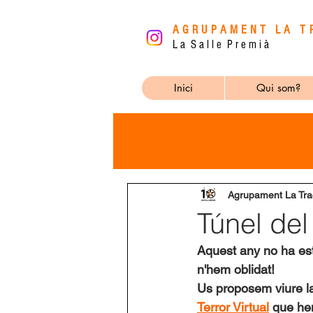
AGRUPAMENT LA T
L a S a l l e P r e m i à
Inici
Qui som?
Agrupament La Tra
Túnel del
Aquest any no ha esta
n'hem oblidat!
Us proposem viure la 
Terror Virtual
que he