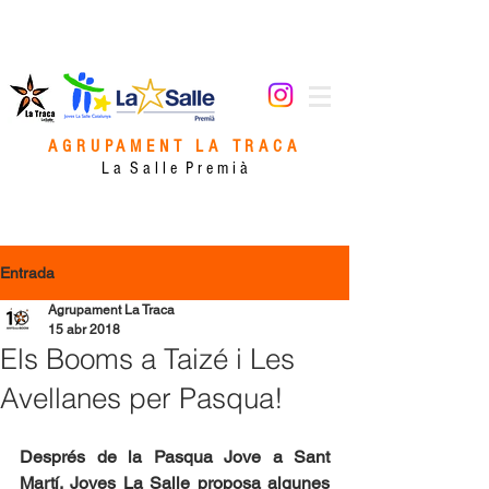
AGRUPAMENT LA TRACA
L a S a l l e P r e m i à
Entrada
Agrupament La Traca
15 abr 2018
Els Booms a Taizé i Les
Avellanes per Pasqua!
Després de la Pasqua Jove a Sant 
Martí, Joves La Salle proposa algunes 