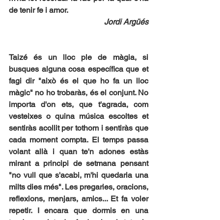
de tenir fe i amor.
Jordi Argüés
Taizé és un lloc ple de màgia, si 
busques alguna cosa específica que et 
fagi dir "això és el que ho fa un lloc 
màgic" no ho trobaràs, és el conjunt. No 
importa d'on ets, que t'agrada, com 
vesteixes o quina música escoltes et 
sentiràs acollit per tothom i sentiràs que 
cada moment compta. El temps passa 
volant allà i quan te'n adones estàs 
mirant a principi de setmana pensant 
"no vull que s'acabi, m'hi quedaria una 
milts dies més". Les pregaries, oracions, 
reflexions, menjars, amics... Et fa voler 
repetir. I encara que dormis en una 