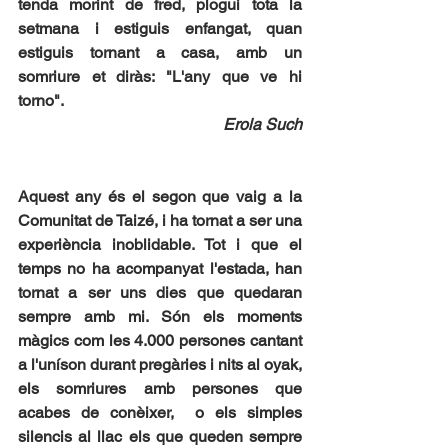
tenda morint de fred, plogui tota la 
setmana i estiguis enfangat, quan 
estiguis tornant a casa, amb un 
somriure et diràs: "L'any que ve hi 
torno".
Erola Such
Aquest any és el segon que vaig a la 
Comunitat de Taizé, i ha tornat a ser una 
experiència inoblidable. Tot i que el 
temps no ha acompanyat l'estada, han 
tornat a ser uns dies que quedaran 
sempre amb mi. Són els moments 
màgics com les 4.000 persones cantant 
a l'uníson durant pregàries i nits al oyak, 
els somriures amb persones que 
acabes de conèixer,  o els simples 
silencis al llac els que queden sempre 